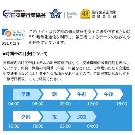
このサイトはお客様の個人情報を安全に送受信するために
SSL暗号化通信を利用し、第三者によるデータの改ざんや
盗用を防いでいます。
SSLとは？
■時間帯の目安について
日程表内の時間帯はホテルの出発時刻ではなく、交通機関の出発時刻を表示し
ています。出発・到着の時間帯（午前・午後など）は、ご利用いただく交通便
や交通事情などにより変更となる場合がありますので、ご出発前にお渡しする
「旅行日程表」にてご確認ください。