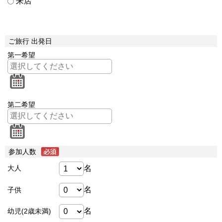
来店
ご旅行 出発日
第一希望
第二希望
参加人数
名
大人
名
子供
名
幼児(2歳未満)