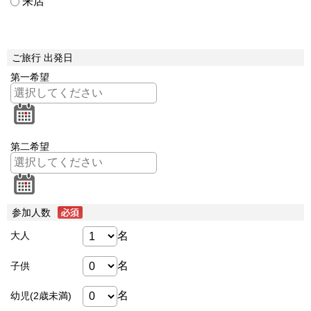
来店
ご旅行 出発日
第一希望
第二希望
参加人数
名
大人
名
子供
名
幼児(2歳未満)