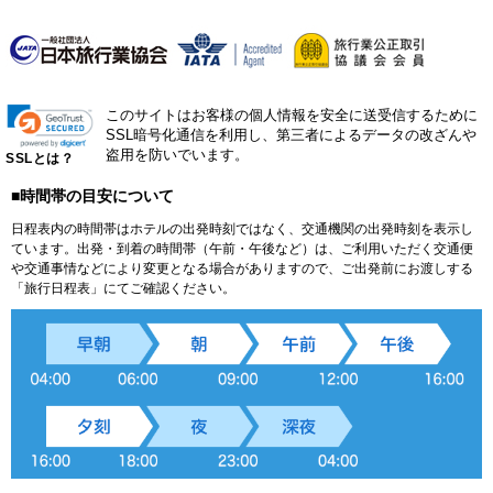
このサイトはお客様の個人情報を安全に送受信するために
SSL暗号化通信を利用し、第三者によるデータの改ざんや
盗用を防いでいます。
SSLとは？
■時間帯の目安について
日程表内の時間帯はホテルの出発時刻ではなく、交通機関の出発時刻を表示し
ています。出発・到着の時間帯（午前・午後など）は、ご利用いただく交通便
や交通事情などにより変更となる場合がありますので、ご出発前にお渡しする
「旅行日程表」にてご確認ください。