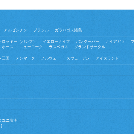
アルゼンチン
ブラジル
ガラパゴス諸島
ンロッキー（バンフ）
イエローナイフ
バンクーバー
ナイアガラ
トホース
ニューヨーク
ラスベガス
グランドサークル
ト三国
デンマーク
ノルウェー
スウェーデン
アイスランド
ウユニ塩湖
海】