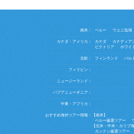
南米：
ペルー
ウユニ塩湖
カナダ・アメリカ：
カナダ
カナディア
ビクトリア
ホワイ
北欧：
フィンランド
バル
フィリピン：
ニュージーランド：
パプアニューギニア：
中東・アフリカ：
おすすめ海外ツアー情報：
【南米】
ペルー厳選ツアー
【北米・中米・カリブ
カンクン厳選ツアー