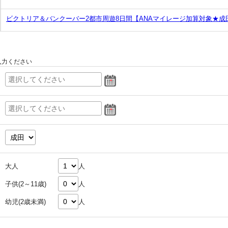
ビクトリア＆バンクーバー2都市周遊8日間【ANAマイレージ加算対象★
入力ください
大人
人
子供(2～11歳)
人
幼児(2歳未満)
人