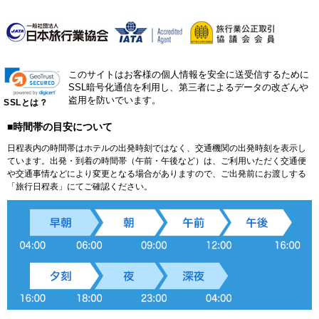
このサイトはお客様の個人情報を安全に送受信するために
SSL暗号化通信を利用し、第三者によるデータの改ざんや
盗用を防いでいます。
SSLとは？
■時間帯の目安について
日程表内の時間帯はホテルの出発時刻ではなく、交通機関の出発時刻を表示し
ています。出発・到着の時間帯（午前・午後など）は、ご利用いただく交通便
や交通事情などにより変更となる場合がありますので、ご出発前にお渡しする
「旅行日程表」にてご確認ください。