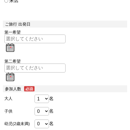
来店
ご旅行 出発日
第一希望
第二希望
参加人数
名
大人
名
子供
名
幼児(2歳未満)