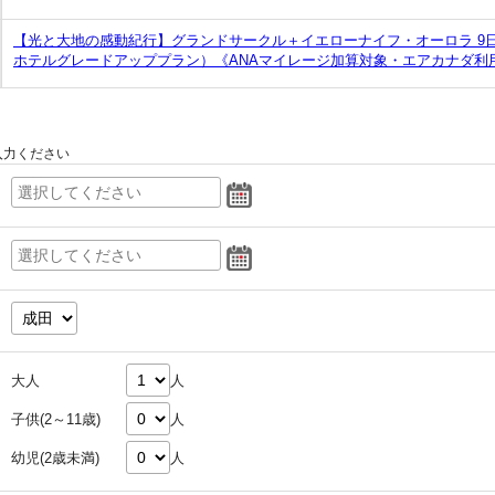
【光と大地の感動紀行】グランドサークル＋イエローナイフ・オーロラ 9
ホテルグレードアッププラン）《ANAマイレージ加算対象・エアカナダ利
入力ください
大人
人
子供(2～11歳)
人
幼児(2歳未満)
人