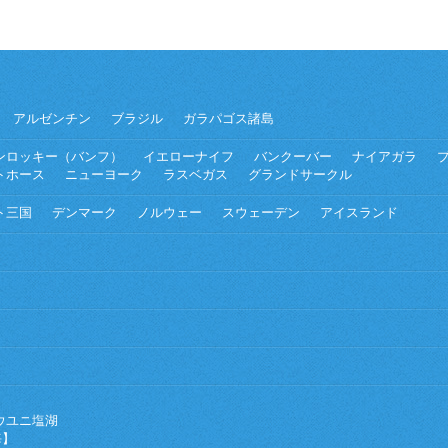
アルゼンチン
ブラジル
ガラパゴス諸島
ンロッキー（バンフ）
イエローナイフ
バンクーバー
ナイアガラ
トホース
ニューヨーク
ラスベガス
グランドサークル
ト三国
デンマーク
ノルウェー
スウェーデン
アイスランド
ウユニ塩湖
海】