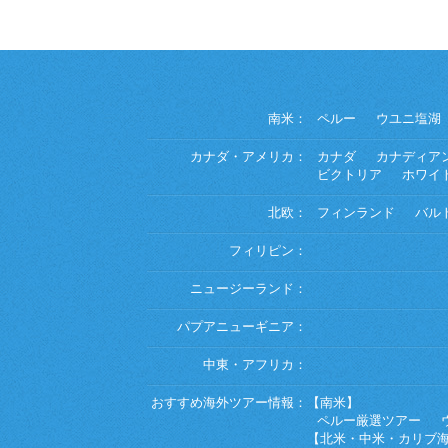
南米：
ペルー
ウユニ塩湖
カナダ・アメリカ：
カナダ
カナディア
ビクトリア
ホワイ
北欧：
フィンランド
バル
フィリピン：
ニュージーランド：
パプアニューギニア：
中東・アフリカ：
おすすめ海外ツアー情報：
【南米】
ペルー厳選ツアー
【北米・中米・カリブ