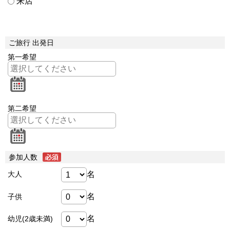
来店
ご旅行 出発日
第一希望
第二希望
参加人数
名
大人
名
子供
名
幼児(2歳未満)