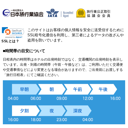
このサイトはお客様の個人情報を安全に送受信するために
SSL暗号化通信を利用し、第三者によるデータの改ざんや
盗用を防いでいます。
SSLとは？
■時間帯の目安について
日程表内の時間帯はホテルの出発時刻ではなく、交通機関の出発時刻を表示し
ています。出発・到着の時間帯（午前・午後など）は、ご利用いただく交通便
や交通事情などにより変更となる場合がありますので、ご出発前にお渡しする
「旅行日程表」にてご確認ください。