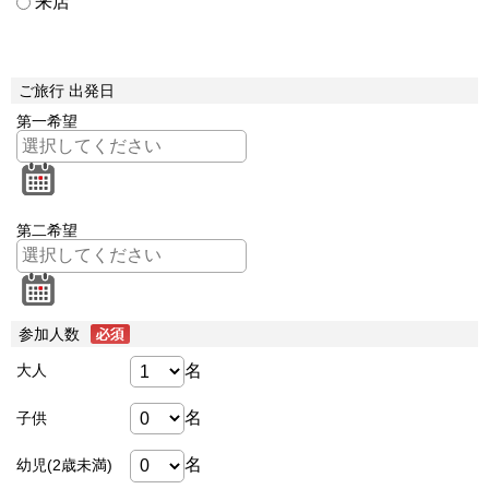
来店
ご旅行 出発日
第一希望
第二希望
参加人数
名
大人
名
子供
名
幼児(2歳未満)