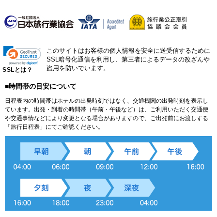
このサイトはお客様の個人情報を安全に送受信するために
SSL暗号化通信を利用し、第三者によるデータの改ざんや
盗用を防いでいます。
SSLとは？
■時間帯の目安について
日程表内の時間帯はホテルの出発時刻ではなく、交通機関の出発時刻を表示し
ています。出発・到着の時間帯（午前・午後など）は、ご利用いただく交通便
や交通事情などにより変更となる場合がありますので、ご出発前にお渡しする
「旅行日程表」にてご確認ください。