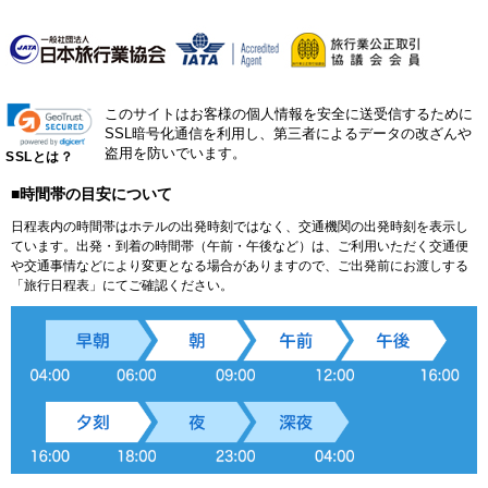
このサイトはお客様の個人情報を安全に送受信するために
SSL暗号化通信を利用し、第三者によるデータの改ざんや
盗用を防いでいます。
SSLとは？
■時間帯の目安について
日程表内の時間帯はホテルの出発時刻ではなく、交通機関の出発時刻を表示し
ています。出発・到着の時間帯（午前・午後など）は、ご利用いただく交通便
や交通事情などにより変更となる場合がありますので、ご出発前にお渡しする
「旅行日程表」にてご確認ください。