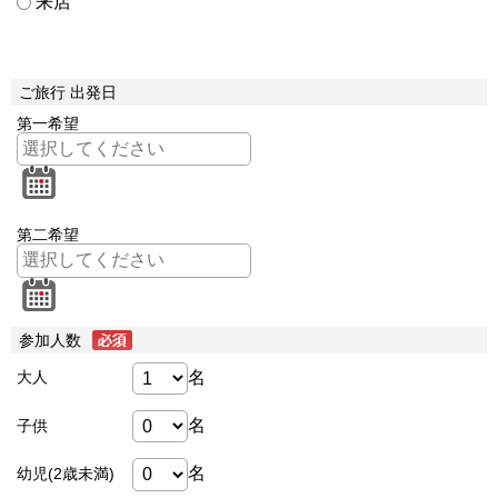
来店
ご旅行 出発日
第一希望
第二希望
参加人数
名
大人
名
子供
名
幼児(2歳未満)