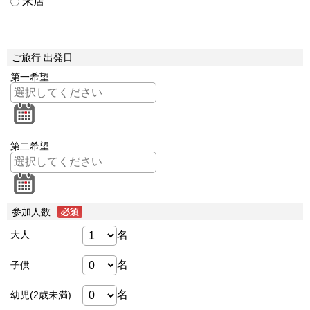
来店
ご旅行 出発日
第一希望
第二希望
参加人数
名
大人
名
子供
名
幼児(2歳未満)