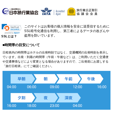
このサイトはお客様の個人情報を安全に送受信するために
SSL暗号化通信を利用し、第三者によるデータの改ざんや
盗用を防いでいます。
SSLとは？
■時間帯の目安について
日程表内の時間帯はホテルの出発時刻ではなく、交通機関の出発時刻を表示し
ています。出発・到着の時間帯（午前・午後など）は、ご利用いただく交通便
や交通事情などにより変更となる場合がありますので、ご出発前にお渡しする
「旅行日程表」にてご確認ください。