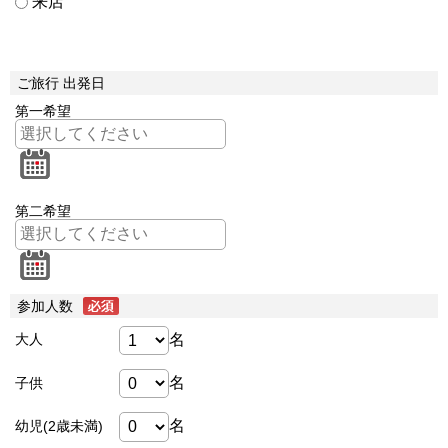
来店
ご旅行 出発日
第一希望
第二希望
参加人数
名
大人
名
子供
名
幼児(2歳未満)