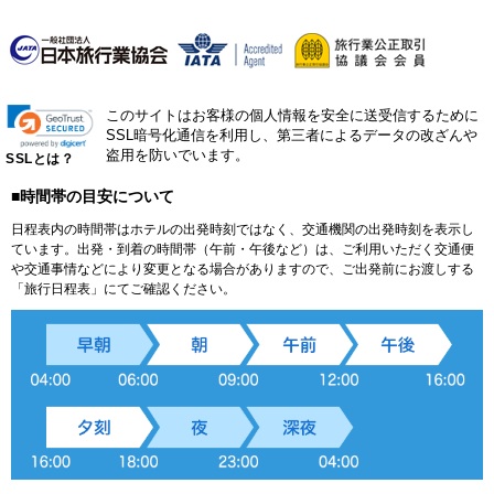
このサイトはお客様の個人情報を安全に送受信するために
SSL暗号化通信を利用し、第三者によるデータの改ざんや
盗用を防いでいます。
SSLとは？
■時間帯の目安について
日程表内の時間帯はホテルの出発時刻ではなく、交通機関の出発時刻を表示し
ています。出発・到着の時間帯（午前・午後など）は、ご利用いただく交通便
や交通事情などにより変更となる場合がありますので、ご出発前にお渡しする
「旅行日程表」にてご確認ください。