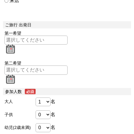
来店
ご旅行 出発日
第一希望
第二希望
参加人数
名
大人
名
子供
名
幼児(2歳未満)