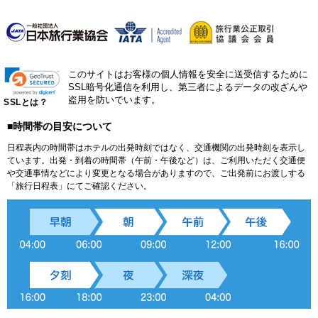
このサイトはお客様の個人情報を安全に送受信するために
SSL暗号化通信を利用し、第三者によるデータの改ざんや
盗用を防いでいます。
SSLとは？
■時間帯の目安について
日程表内の時間帯はホテルの出発時刻ではなく、交通機関の出発時刻を表示し
ています。出発・到着の時間帯（午前・午後など）は、ご利用いただく交通便
や交通事情などにより変更となる場合がありますので、ご出発前にお渡しする
「旅行日程表」にてご確認ください。