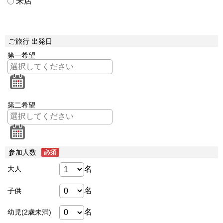
来店
ご旅行 出発日
第一希望
第二希望
参加人数
名
大人
名
子供
名
幼児(2歳未満)