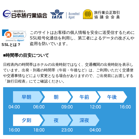
このサイトはお客様の個人情報を安全に送受信するために
SSL暗号化通信を利用し、第三者によるデータの改ざんや
盗用を防いでいます。
SSLとは？
■時間帯の目安について
日程表内の時間帯はホテルの出発時刻ではなく、交通機関の出発時刻を表示し
ています。出発・到着の時間帯（午前・午後など）は、ご利用いただく交通便
や交通事情などにより変更となる場合がありますので、ご出発前にお渡しする
「旅行日程表」にてご確認ください。