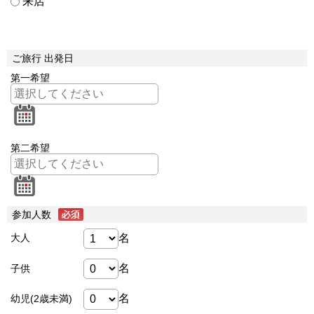
来店
ご旅行 出発日
第一希望
第二希望
参加人数
名
大人
名
子供
名
幼児(2歳未満)