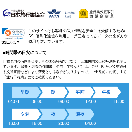
このサイトはお客様の個人情報を安全に送受信するために
SSL暗号化通信を利用し、第三者によるデータの改ざんや
盗用を防いでいます。
SSLとは？
■時間帯の目安について
日程表内の時間帯はホテルの出発時刻ではなく、交通機関の出発時刻を表示し
ています。出発・到着の時間帯（午前・午後など）は、ご利用いただく交通便
や交通事情などにより変更となる場合がありますので、ご出発前にお渡しする
「旅行日程表」にてご確認ください。