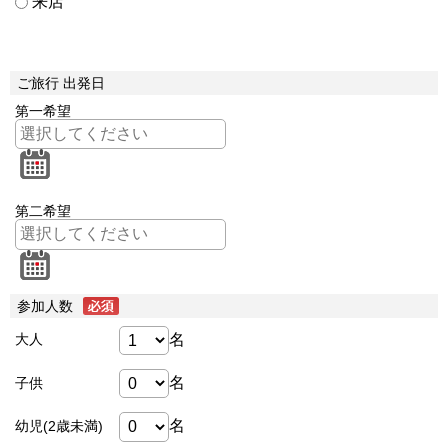
来店
ご旅行 出発日
第一希望
第二希望
参加人数
名
大人
名
子供
名
幼児(2歳未満)