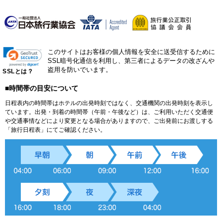
このサイトはお客様の個人情報を安全に送受信するために
SSL暗号化通信を利用し、第三者によるデータの改ざんや
盗用を防いでいます。
SSLとは？
■時間帯の目安について
日程表内の時間帯はホテルの出発時刻ではなく、交通機関の出発時刻を表示し
ています。出発・到着の時間帯（午前・午後など）は、ご利用いただく交通便
や交通事情などにより変更となる場合がありますので、ご出発前にお渡しする
「旅行日程表」にてご確認ください。