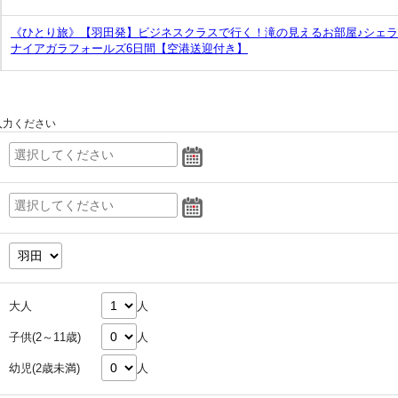
《ひとり旅》【羽田発】ビジネスクラスで行く！滝の見えるお部屋♪シェ
ナイアガラフォールズ6日間【空港送迎付き】
入力ください
大人
人
子供(2～11歳)
人
幼児(2歳未満)
人