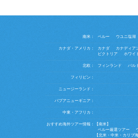
南米：
ペルー
ウユニ塩湖
カナダ・アメリカ：
カナダ
カナディア
ビクトリア
ホワイ
北欧：
フィンランド
バル
フィリピン：
ニュージーランド：
パプアニューギニア：
中東・アフリカ：
おすすめ海外ツアー情報：
【南米】
ペルー厳選ツアー
【北米・中米・カリブ