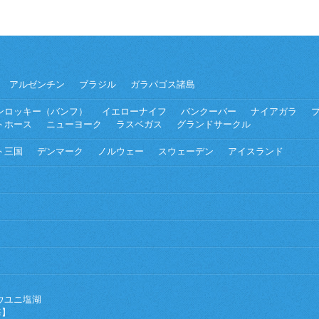
アルゼンチン
ブラジル
ガラパゴス諸島
ンロッキー（バンフ）
イエローナイフ
バンクーバー
ナイアガラ
トホース
ニューヨーク
ラスベガス
グランドサークル
ト三国
デンマーク
ノルウェー
スウェーデン
アイスランド
ウユニ塩湖
海】