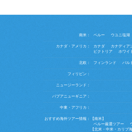
南米：
ペルー
ウユニ塩湖
カナダ・アメリカ：
カナダ
カナディア
ビクトリア
ホワイ
北欧：
フィンランド
バル
フィリピン：
ニュージーランド：
パプアニューギニア：
中東・アフリカ：
おすすめ海外ツアー情報：
【南米】
ペルー厳選ツアー
【北米・中米・カリブ