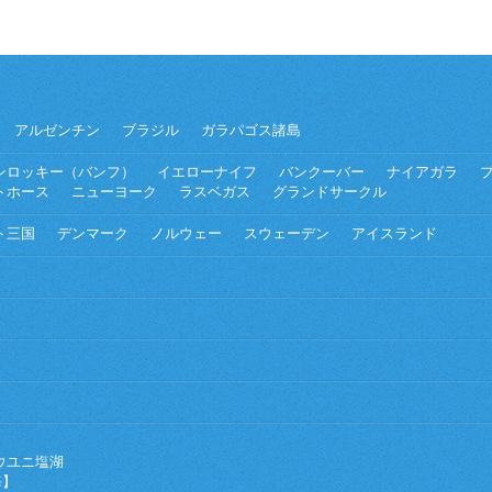
アルゼンチン
ブラジル
ガラパゴス諸島
ンロッキー（バンフ）
イエローナイフ
バンクーバー
ナイアガラ
トホース
ニューヨーク
ラスベガス
グランドサークル
ト三国
デンマーク
ノルウェー
スウェーデン
アイスランド
ウユニ塩湖
海】