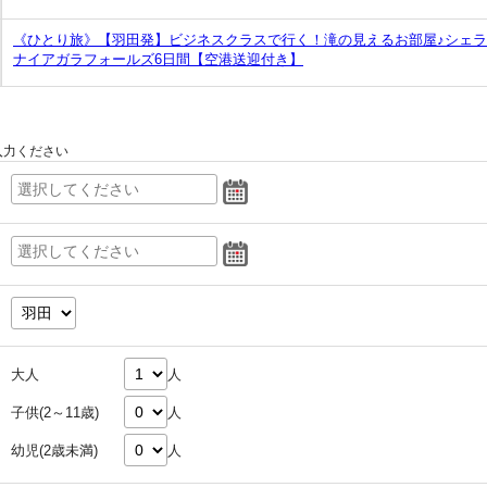
《ひとり旅》【羽田発】ビジネスクラスで行く！滝の見えるお部屋♪シェ
ナイアガラフォールズ6日間【空港送迎付き】
入力ください
大人
人
子供(2～11歳)
人
幼児(2歳未満)
人