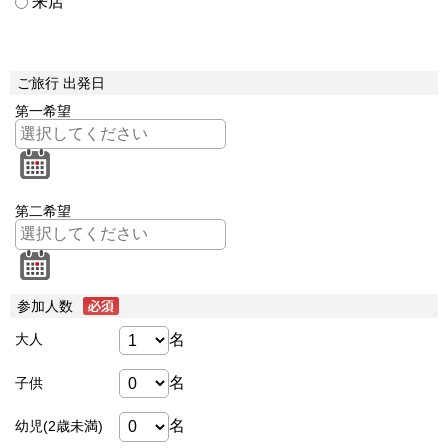
来店
ご旅行 出発日
第一希望
第二希望
参加人数
名
大人
名
子供
名
幼児(2歳未満)