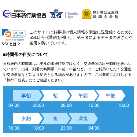
このサイトはお客様の個人情報を安全に送受信するために
SSL暗号化通信を利用し、第三者によるデータの改ざんや
盗用を防いでいます。
SSLとは？
■時間帯の目安について
日程表内の時間帯はホテルの出発時刻ではなく、交通機関の出発時刻を表示し
ています。出発・到着の時間帯（午前・午後など）は、ご利用いただく交通便
や交通事情などにより変更となる場合がありますので、ご出発前にお渡しする
「旅行日程表」にてご確認ください。