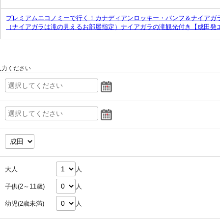
プレミアムエコノミーで行く！カナディアンロッキー・バンフ＆ナイアガラ
（ナイアガラは滝の見えるお部屋指定）ナイアガラの滝観光付き【成田発
入力ください
大人
人
子供(2～11歳)
人
幼児(2歳未満)
人