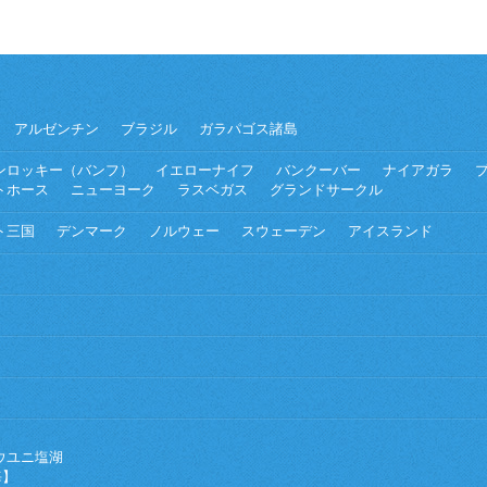
アルゼンチン
ブラジル
ガラパゴス諸島
ンロッキー（バンフ）
イエローナイフ
バンクーバー
ナイアガラ
トホース
ニューヨーク
ラスベガス
グランドサークル
ト三国
デンマーク
ノルウェー
スウェーデン
アイスランド
ウユニ塩湖
海】