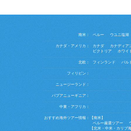
南米：
ペルー
ウユニ塩湖
カナダ・アメリカ：
カナダ
カナディア
ビクトリア
ホワイ
北欧：
フィンランド
バル
フィリピン：
ニュージーランド：
パプアニューギニア：
中東・アフリカ：
おすすめ海外ツアー情報：
【南米】
ペルー厳選ツアー
【北米・中米・カリブ