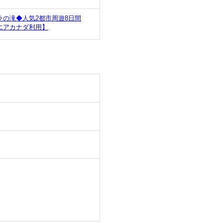
の滝◆人気2都市周遊8日間
エアカナダ利用】