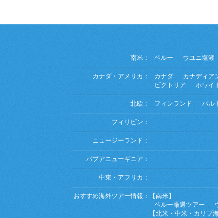
南米：
ペルー
ウユニ塩湖
カナダ・アメリカ：
カナダ
カナディア
ビクトリア
ホワイ
北欧：
フィンランド
バル
フィリピン：
ニュージーランド：
パプアニューギニア：
中東・アフリカ：
おすすめ海外ツアー情報：
【南米】
ペルー厳選ツアー
【北米・中米・カリブ