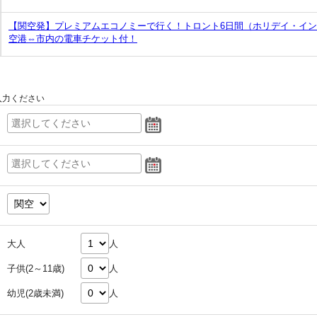
【関空発】プレミアムエコノミーで行く！トロント6日間（ホリデイ・イ
空港⇔市内の電車チケット付！
入力ください
大人
人
子供(2～11歳)
人
幼児(2歳未満)
人