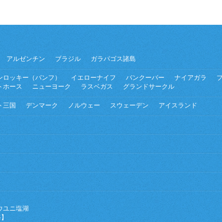
アルゼンチン
ブラジル
ガラパゴス諸島
ンロッキー（バンフ）
イエローナイフ
バンクーバー
ナイアガラ
トホース
ニューヨーク
ラスベガス
グランドサークル
ト三国
デンマーク
ノルウェー
スウェーデン
アイスランド
ウユニ塩湖
海】