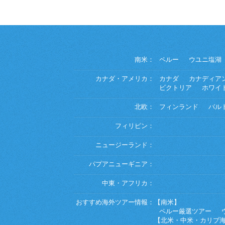
南米：
ペルー
ウユニ塩湖
カナダ・アメリカ：
カナダ
カナディア
ビクトリア
ホワイ
北欧：
フィンランド
バル
フィリピン：
ニュージーランド：
パプアニューギニア：
中東・アフリカ：
おすすめ海外ツアー情報：
【南米】
ペルー厳選ツアー
【北米・中米・カリブ