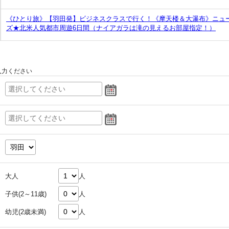
《ひとり旅》【羽田発】ビジネスクラスで行く！《摩天楼＆大瀑布》ニュ
ズ★北米人気都市周遊6日間（ナイアガラは滝の見えるお部屋指定！）
入力ください
大人
人
子供(2～11歳)
人
幼児(2歳未満)
人