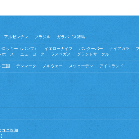
アルゼンチン
ブラジル
ガラパゴス諸島
ンロッキー（バンフ）
イエローナイフ
バンクーバー
ナイアガラ
トホース
ニューヨーク
ラスベガス
グランドサークル
ト三国
デンマーク
ノルウェー
スウェーデン
アイスランド
ウユニ塩湖
海】