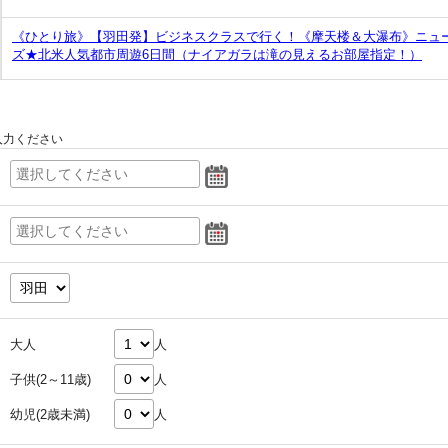
《ひとり旅》【羽田発】ビジネスクラスで行く！《摩天楼＆大瀑布》ニュ
ズ★北米人気都市周遊6日間（ナイアガラは滝の見えるお部屋指定！）
入力ください
大人
人
子供(2～11歳)
人
幼児(2歳未満)
人