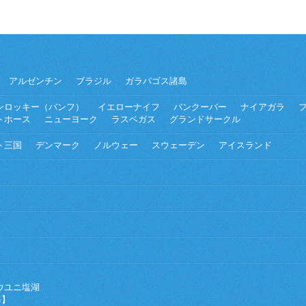
アルゼンチン
ブラジル
ガラパゴス諸島
ンロッキー（バンフ）
イエローナイフ
バンクーバー
ナイアガラ
トホース
ニューヨーク
ラスベガス
グランドサークル
ト三国
デンマーク
ノルウェー
スウェーデン
アイスランド
ウユニ塩湖
海】