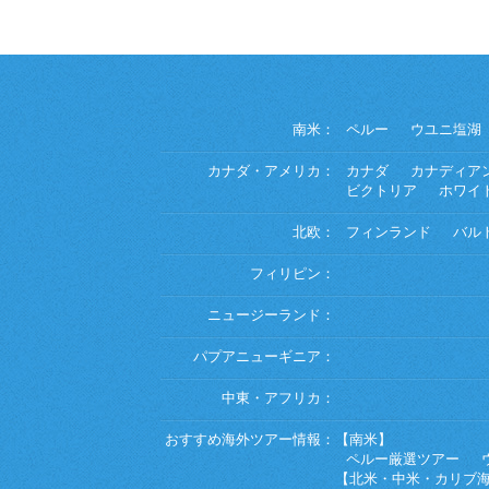
南米：
ペルー
ウユニ塩湖
カナダ・アメリカ：
カナダ
カナディア
ビクトリア
ホワイ
北欧：
フィンランド
バル
フィリピン：
ニュージーランド：
パプアニューギニア：
中東・アフリカ：
おすすめ海外ツアー情報：
【南米】
ペルー厳選ツアー
【北米・中米・カリブ