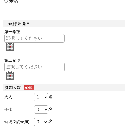
来店
ご旅行 出発日
第一希望
第二希望
参加人数
名
大人
名
子供
名
幼児(2歳未満)