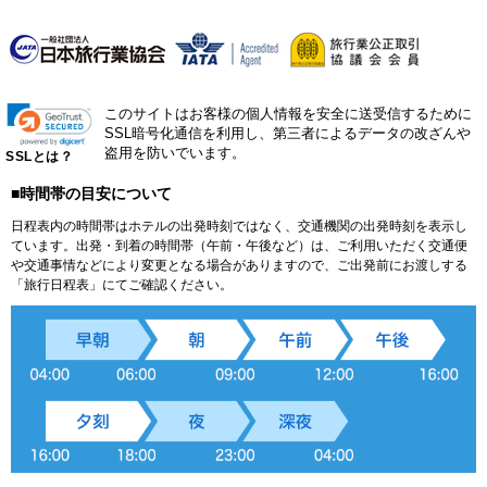
このサイトはお客様の個人情報を安全に送受信するために
SSL暗号化通信を利用し、第三者によるデータの改ざんや
盗用を防いでいます。
SSLとは？
■時間帯の目安について
日程表内の時間帯はホテルの出発時刻ではなく、交通機関の出発時刻を表示し
ています。出発・到着の時間帯（午前・午後など）は、ご利用いただく交通便
や交通事情などにより変更となる場合がありますので、ご出発前にお渡しする
「旅行日程表」にてご確認ください。