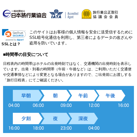
このサイトはお客様の個人情報を安全に送受信するために
SSL暗号化通信を利用し、第三者によるデータの改ざんや
盗用を防いでいます。
SSLとは？
■時間帯の目安について
日程表内の時間帯はホテルの出発時刻ではなく、交通機関の出発時刻を表示し
ています。出発・到着の時間帯（午前・午後など）は、ご利用いただく交通便
や交通事情などにより変更となる場合がありますので、ご出発前にお渡しする
「旅行日程表」にてご確認ください。