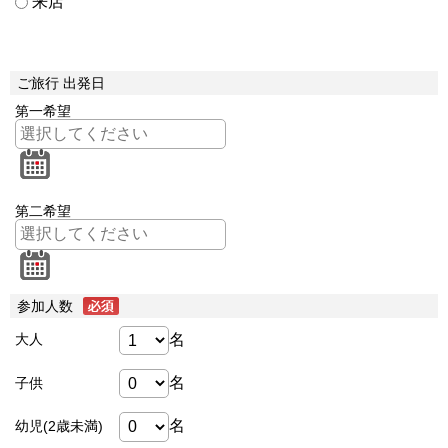
来店
ご旅行 出発日
第一希望
第二希望
参加人数
名
大人
名
子供
名
幼児(2歳未満)