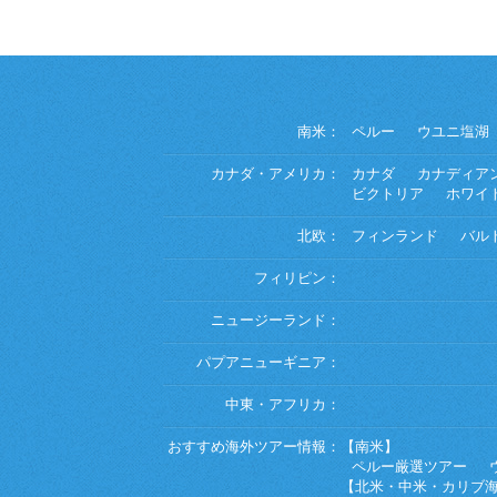
南米：
ペルー
ウユニ塩湖
カナダ・アメリカ：
カナダ
カナディア
ビクトリア
ホワイ
北欧：
フィンランド
バル
フィリピン：
ニュージーランド：
パプアニューギニア：
中東・アフリカ：
おすすめ海外ツアー情報：
【南米】
ペルー厳選ツアー
【北米・中米・カリブ