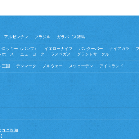
アルゼンチン
ブラジル
ガラパゴス諸島
ンロッキー（バンフ）
イエローナイフ
バンクーバー
ナイアガラ
トホース
ニューヨーク
ラスベガス
グランドサークル
ト三国
デンマーク
ノルウェー
スウェーデン
アイスランド
ウユニ塩湖
海】