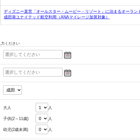
ディズニー直営「オールスター・ムービー・リゾート」に泊まるオーランド
成田発ユナイテッド航空利用（ANAマイレージ加算対象）
入力ください
大人
人
子供(2～11歳)
人
幼児(2歳未満)
人