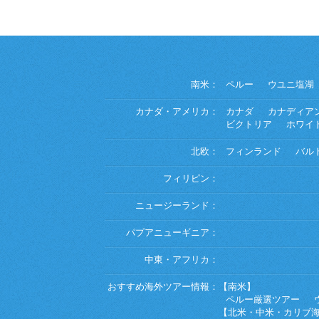
南米：
ペルー
ウユニ塩湖
カナダ・アメリカ：
カナダ
カナディア
ビクトリア
ホワイ
北欧：
フィンランド
バル
フィリピン：
ニュージーランド：
パプアニューギニア：
中東・アフリカ：
おすすめ海外ツアー情報：
【南米】
ペルー厳選ツアー
【北米・中米・カリブ