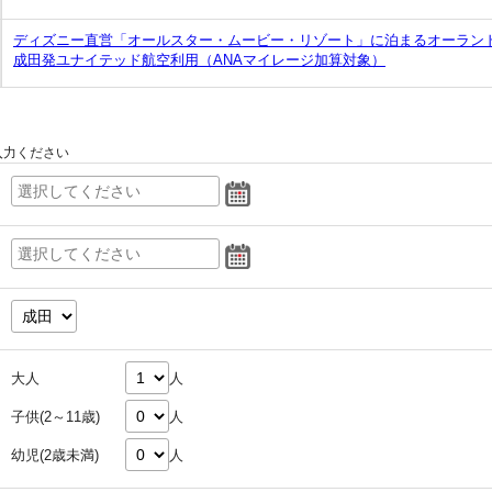
ディズニー直営「オールスター・ムービー・リゾート」に泊まるオーランド
成田発ユナイテッド航空利用（ANAマイレージ加算対象）
入力ください
大人
人
子供(2～11歳)
人
幼児(2歳未満)
人