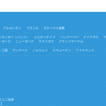
アルゼンチン
ブラジル
ガラパゴス諸島
ンロッキー（バンフ）
イエローナイフ
バンクーバー
ナイアガラ
トホース
ニューヨーク
ラスベガス
グランドサークル
ト三国
デンマーク
ノルウェー
スウェーデン
アイスランド
ウユニ塩湖
海】