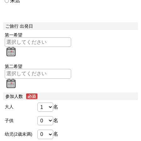
来店
ご旅行 出発日
第一希望
第二希望
参加人数
名
大人
名
子供
名
幼児(2歳未満)