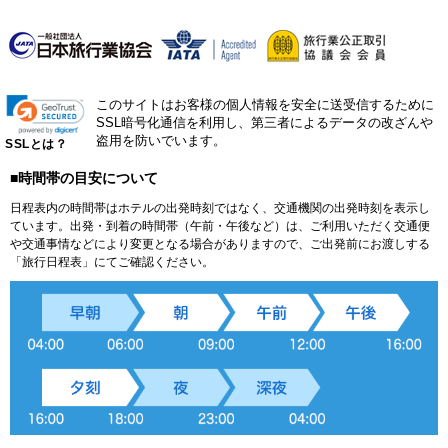
このサイトはお客様の個人情報を安全に送受信するために
SSL暗号化通信を利用し、第三者によるデータの改ざんや
盗用を防いでいます。
SSLとは？
■時間帯の目安について
日程表内の時間帯はホテルの出発時刻ではなく、交通機関の出発時刻を表示し
ています。出発・到着の時間帯（午前・午後など）は、ご利用いただく交通便
や交通事情などにより変更となる場合がありますので、ご出発前にお渡しする
「旅行日程表」にてご確認ください。