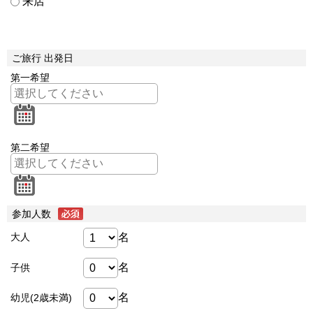
来店
ご旅行 出発日
第一希望
第二希望
参加人数
名
大人
名
子供
名
幼児(2歳未満)