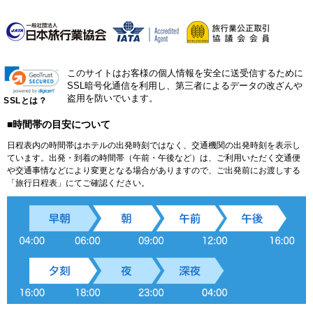
このサイトはお客様の個人情報を安全に送受信するために
SSL暗号化通信を利用し、第三者によるデータの改ざんや
盗用を防いでいます。
SSLとは？
■時間帯の目安について
日程表内の時間帯はホテルの出発時刻ではなく、交通機関の出発時刻を表示し
ています。出発・到着の時間帯（午前・午後など）は、ご利用いただく交通便
や交通事情などにより変更となる場合がありますので、ご出発前にお渡しする
「旅行日程表」にてご確認ください。