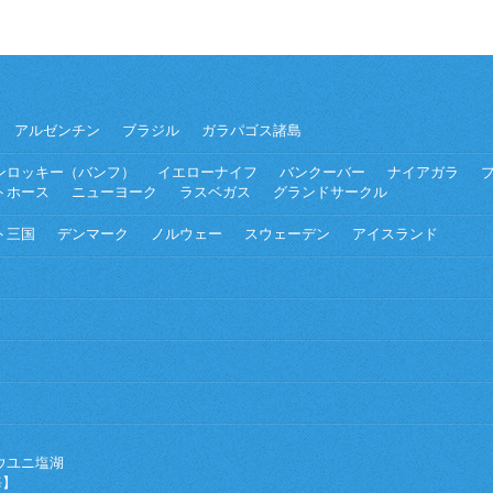
アルゼンチン
ブラジル
ガラパゴス諸島
ンロッキー（バンフ）
イエローナイフ
バンクーバー
ナイアガラ
トホース
ニューヨーク
ラスベガス
グランドサークル
ト三国
デンマーク
ノルウェー
スウェーデン
アイスランド
ウユニ塩湖
海】