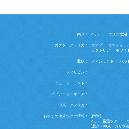
南米：
ペルー
ウユニ塩湖
カナダ・アメリカ：
カナダ
カナディア
ビクトリア
ホワイ
北欧：
フィンランド
バル
フィリピン：
ニュージーランド：
パプアニューギニア：
中東・アフリカ：
おすすめ海外ツアー情報：
【南米】
ペルー厳選ツアー
【北米・中米・カリブ