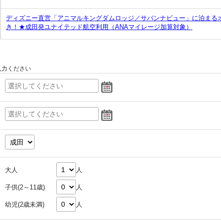
ディズニー直営「アニマルキングダムロッジ／サバンナビュー」に泊まる
き！★成田発ユナイテッド航空利用（ANAマイレージ加算対象）
入力ください
大人
人
子供(2～11歳)
人
幼児(2歳未満)
人