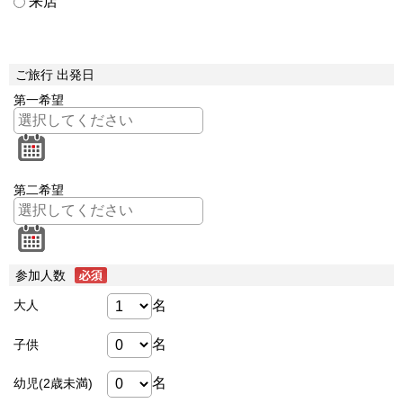
来店
ご旅行 出発日
第一希望
第二希望
参加人数
名
大人
名
子供
名
幼児(2歳未満)