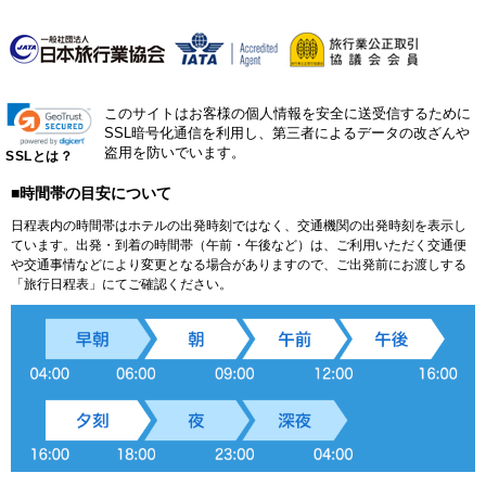
このサイトはお客様の個人情報を安全に送受信するために
SSL暗号化通信を利用し、第三者によるデータの改ざんや
盗用を防いでいます。
SSLとは？
■時間帯の目安について
日程表内の時間帯はホテルの出発時刻ではなく、交通機関の出発時刻を表示し
ています。出発・到着の時間帯（午前・午後など）は、ご利用いただく交通便
や交通事情などにより変更となる場合がありますので、ご出発前にお渡しする
「旅行日程表」にてご確認ください。