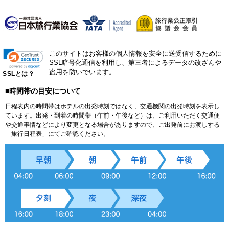
このサイトはお客様の個人情報を安全に送受信するために
SSL暗号化通信を利用し、第三者によるデータの改ざんや
盗用を防いでいます。
SSLとは？
■時間帯の目安について
日程表内の時間帯はホテルの出発時刻ではなく、交通機関の出発時刻を表示し
ています。出発・到着の時間帯（午前・午後など）は、ご利用いただく交通便
や交通事情などにより変更となる場合がありますので、ご出発前にお渡しする
「旅行日程表」にてご確認ください。