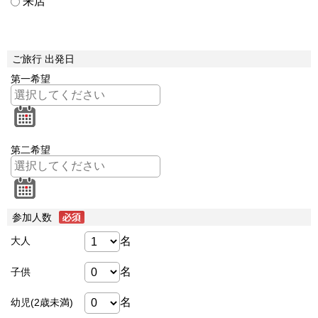
来店
ご旅行 出発日
第一希望
第二希望
参加人数
名
大人
名
子供
名
幼児(2歳未満)