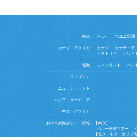
南米：
ペルー
ウユニ塩湖
カナダ・アメリカ：
カナダ
カナディア
ビクトリア
ホワイ
北欧：
フィンランド
バル
フィリピン：
ニュージーランド：
パプアニューギニア：
中東・アフリカ：
おすすめ海外ツアー情報：
【南米】
ペルー厳選ツアー
【北米・中米・カリブ