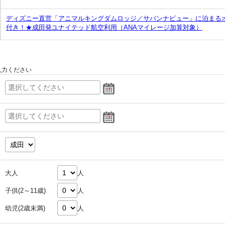
ディズニー直営「アニマルキングダムロッジ／サバンナビュー」に泊まるオ
付き！★成田発ユナイテッド航空利用（ANAマイレージ加算対象）
入力ください
大人
人
子供(2～11歳)
人
幼児(2歳未満)
人