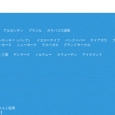
アルゼンチン
ブラジル
ガラパゴス諸島
ンロッキー（バンフ）
イエローナイフ
バンクーバー
ナイアガラ
トホース
ニューヨーク
ラスベガス
グランドサークル
ト三国
デンマーク
ノルウェー
スウェーデン
アイスランド
ウユニ塩湖
海】