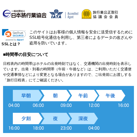
このサイトはお客様の個人情報を安全に送受信するために
SSL暗号化通信を利用し、第三者によるデータの改ざんや
盗用を防いでいます。
SSLとは？
■時間帯の目安について
日程表内の時間帯はホテルの出発時刻ではなく、交通機関の出発時刻を表示し
ています。出発・到着の時間帯（午前・午後など）は、ご利用いただく交通便
や交通事情などにより変更となる場合がありますので、ご出発前にお渡しする
「旅行日程表」にてご確認ください。