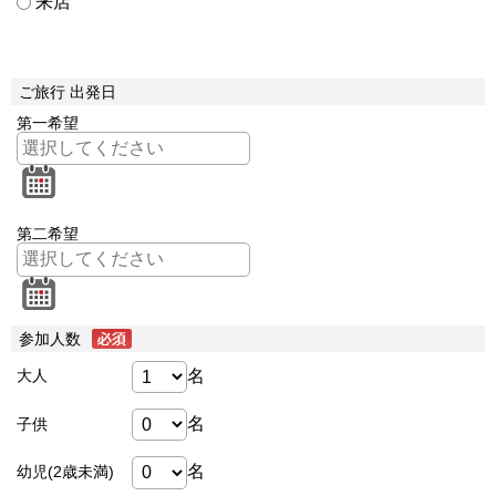
来店
ご旅行 出発日
第一希望
第二希望
参加人数
名
大人
名
子供
名
幼児(2歳未満)