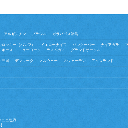
アルゼンチン
ブラジル
ガラパゴス諸島
ンロッキー（バンフ）
イエローナイフ
バンクーバー
ナイアガラ
トホース
ニューヨーク
ラスベガス
グランドサークル
ト三国
デンマーク
ノルウェー
スウェーデン
アイスランド
ウユニ塩湖
海】