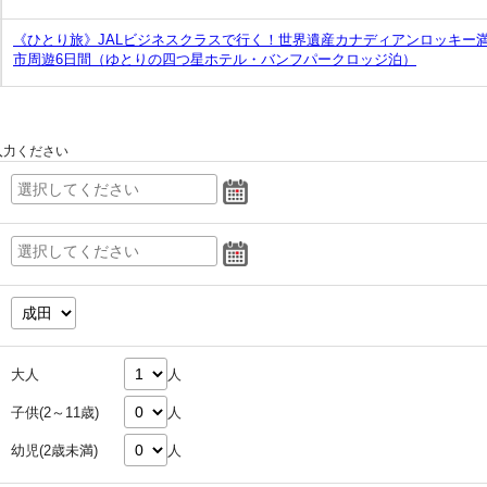
《ひとり旅》JALビジネスクラスで行く！世界遺産カナディアンロッキー
市周遊6日間（ゆとりの四つ星ホテル・バンフパークロッジ泊）
入力ください
大人
人
子供(2～11歳)
人
幼児(2歳未満)
人