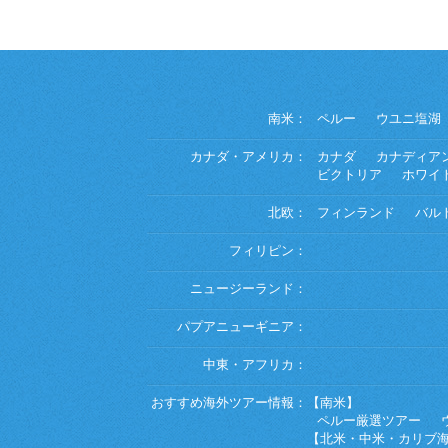
南米：
ペルー
ウユニ塩湖
カナダ・アメリカ：
カナダ
カナディア
ビクトリア
ホワイ
北欧：
フィンランド
バル
フィリピン：
ニュージーランド：
パプアニューギニア：
中東・アフリカ：
おすすめ海外ツアー情報：
【南米】
ペルー厳選ツアー
【北米・中米・カリブ