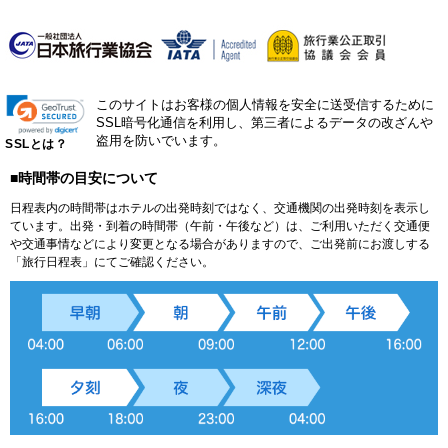
このサイトはお客様の個人情報を安全に送受信するために
SSL暗号化通信を利用し、第三者によるデータの改ざんや
盗用を防いでいます。
SSLとは？
■時間帯の目安について
日程表内の時間帯はホテルの出発時刻ではなく、交通機関の出発時刻を表示し
ています。出発・到着の時間帯（午前・午後など）は、ご利用いただく交通便
や交通事情などにより変更となる場合がありますので、ご出発前にお渡しする
「旅行日程表」にてご確認ください。