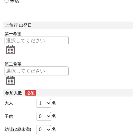
来店
ご旅行 出発日
第一希望
第二希望
参加人数
名
大人
名
子供
名
幼児(2歳未満)