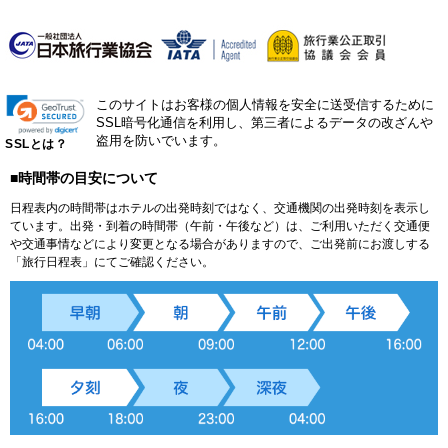
このサイトはお客様の個人情報を安全に送受信するために
SSL暗号化通信を利用し、第三者によるデータの改ざんや
盗用を防いでいます。
SSLとは？
■時間帯の目安について
日程表内の時間帯はホテルの出発時刻ではなく、交通機関の出発時刻を表示し
ています。出発・到着の時間帯（午前・午後など）は、ご利用いただく交通便
や交通事情などにより変更となる場合がありますので、ご出発前にお渡しする
「旅行日程表」にてご確認ください。