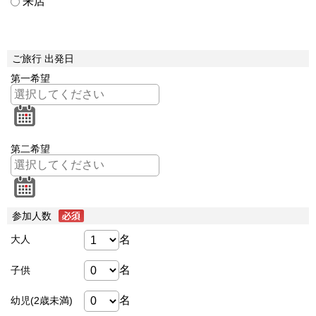
来店
ご旅行 出発日
第一希望
第二希望
参加人数
名
大人
名
子供
名
幼児(2歳未満)