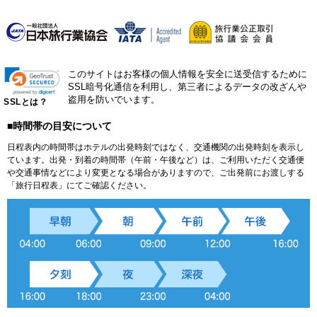
このサイトはお客様の個人情報を安全に送受信するために
SSL暗号化通信を利用し、第三者によるデータの改ざんや
盗用を防いでいます。
SSLとは？
■時間帯の目安について
日程表内の時間帯はホテルの出発時刻ではなく、交通機関の出発時刻を表示し
ています。出発・到着の時間帯（午前・午後など）は、ご利用いただく交通便
や交通事情などにより変更となる場合がありますので、ご出発前にお渡しする
「旅行日程表」にてご確認ください。