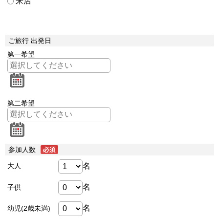
来店
ご旅行 出発日
第一希望
第二希望
参加人数
名
大人
名
子供
名
幼児(2歳未満)