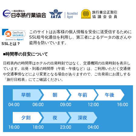
このサイトはお客様の個人情報を安全に送受信するために
SSL暗号化通信を利用し、第三者によるデータの改ざんや
盗用を防いでいます。
SSLとは？
■時間帯の目安について
日程表内の時間帯はホテルの出発時刻ではなく、交通機関の出発時刻を表示し
ています。出発・到着の時間帯（午前・午後など）は、ご利用いただく交通便
や交通事情などにより変更となる場合がありますので、ご出発前にお渡しする
「旅行日程表」にてご確認ください。