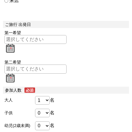
来店
ご旅行 出発日
第一希望
第二希望
参加人数
名
大人
名
子供
名
幼児(2歳未満)