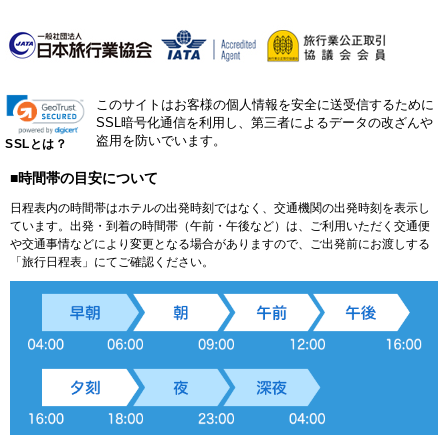
このサイトはお客様の個人情報を安全に送受信するために
SSL暗号化通信を利用し、第三者によるデータの改ざんや
盗用を防いでいます。
SSLとは？
■時間帯の目安について
日程表内の時間帯はホテルの出発時刻ではなく、交通機関の出発時刻を表示し
ています。出発・到着の時間帯（午前・午後など）は、ご利用いただく交通便
や交通事情などにより変更となる場合がありますので、ご出発前にお渡しする
「旅行日程表」にてご確認ください。