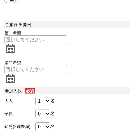
来店
ご旅行 出発日
第一希望
第二希望
参加人数
名
大人
名
子供
名
幼児(2歳未満)