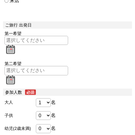
来店
ご旅行 出発日
第一希望
第二希望
参加人数
名
大人
名
子供
名
幼児(2歳未満)