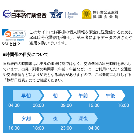
このサイトはお客様の個人情報を安全に送受信するために
SSL暗号化通信を利用し、第三者によるデータの改ざんや
盗用を防いでいます。
SSLとは？
■時間帯の目安について
日程表内の時間帯はホテルの出発時刻ではなく、交通機関の出発時刻を表示し
ています。出発・到着の時間帯（午前・午後など）は、ご利用いただく交通便
や交通事情などにより変更となる場合がありますので、ご出発前にお渡しする
「旅行日程表」にてご確認ください。