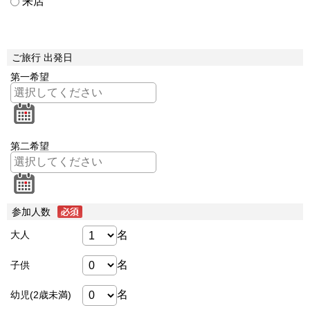
来店
ご旅行 出発日
第一希望
第二希望
参加人数
名
大人
名
子供
名
幼児(2歳未満)