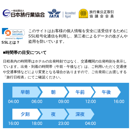
このサイトはお客様の個人情報を安全に送受信するために
SSL暗号化通信を利用し、第三者によるデータの改ざんや
盗用を防いでいます。
SSLとは？
■時間帯の目安について
日程表内の時間帯はホテルの出発時刻ではなく、交通機関の出発時刻を表示し
ています。出発・到着の時間帯（午前・午後など）は、ご利用いただく交通便
や交通事情などにより変更となる場合がありますので、ご出発前にお渡しする
「旅行日程表」にてご確認ください。