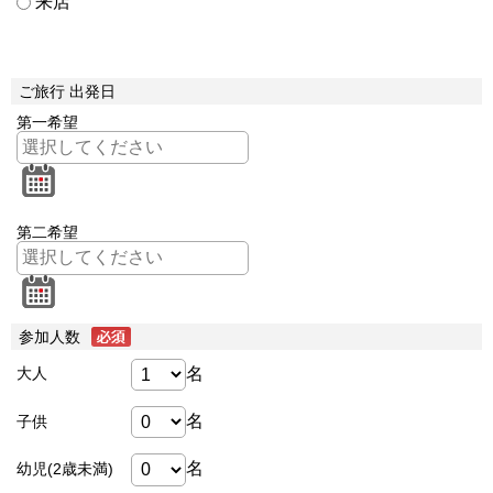
来店
ご旅行 出発日
第一希望
第二希望
参加人数
名
大人
名
子供
名
幼児(2歳未満)