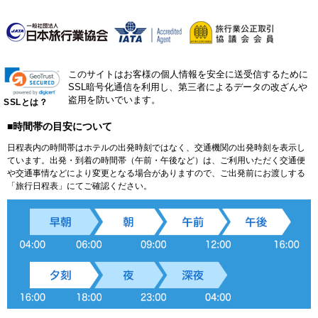
このサイトはお客様の個人情報を安全に送受信するために
SSL暗号化通信を利用し、第三者によるデータの改ざんや
盗用を防いでいます。
SSLとは？
■時間帯の目安について
日程表内の時間帯はホテルの出発時刻ではなく、交通機関の出発時刻を表示し
ています。出発・到着の時間帯（午前・午後など）は、ご利用いただく交通便
や交通事情などにより変更となる場合がありますので、ご出発前にお渡しする
「旅行日程表」にてご確認ください。