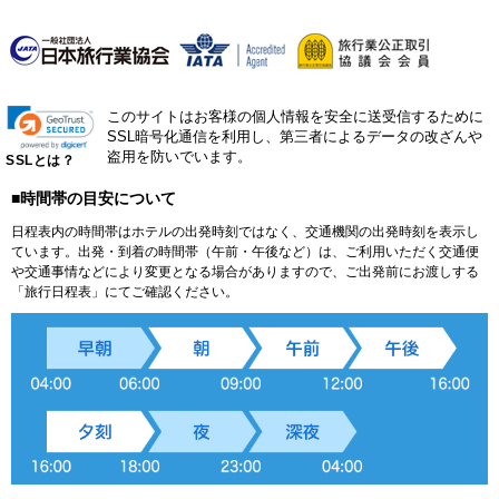
このサイトはお客様の個人情報を安全に送受信するために
SSL暗号化通信を利用し、第三者によるデータの改ざんや
盗用を防いでいます。
SSLとは？
■時間帯の目安について
日程表内の時間帯はホテルの出発時刻ではなく、交通機関の出発時刻を表示し
ています。出発・到着の時間帯（午前・午後など）は、ご利用いただく交通便
や交通事情などにより変更となる場合がありますので、ご出発前にお渡しする
「旅行日程表」にてご確認ください。