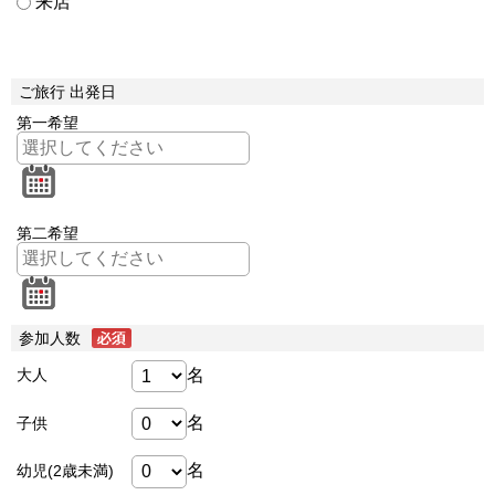
来店
ご旅行 出発日
第一希望
第二希望
参加人数
名
大人
名
子供
名
幼児(2歳未満)