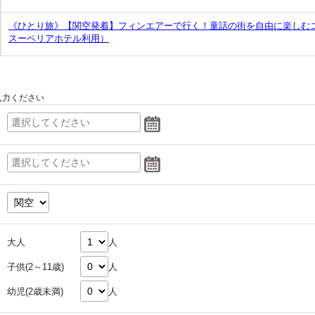
《ひとり旅》【関空発着】フィンエアーで行く！童話の街を自由に楽しむ
スーペリアホテル利用）
入力ください
大人
人
子供(2～11歳)
人
幼児(2歳未満)
人