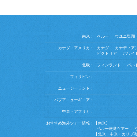
南米：
ペルー
ウユニ塩湖
カナダ・アメリカ：
カナダ
カナディア
ビクトリア
ホワイ
北欧：
フィンランド
バル
フィリピン：
ニュージーランド：
パプアニューギニア：
中東・アフリカ：
おすすめ海外ツアー情報：
【南米】
ペルー厳選ツアー
【北米・中米・カリブ