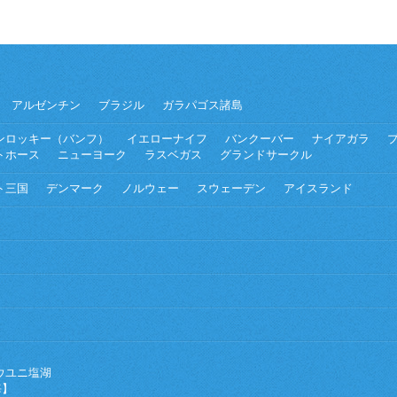
アルゼンチン
ブラジル
ガラパゴス諸島
ンロッキー（バンフ）
イエローナイフ
バンクーバー
ナイアガラ
トホース
ニューヨーク
ラスベガス
グランドサークル
ト三国
デンマーク
ノルウェー
スウェーデン
アイスランド
ウユニ塩湖
海】