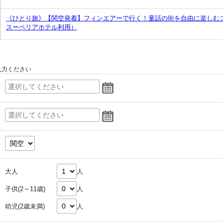
《ひとり旅》【関空発着】フィンエアーで行く！童話の街を自由に楽しむ
スーペリアホテル利用）
入力ください
大人
人
子供(2～11歳)
人
幼児(2歳未満)
人