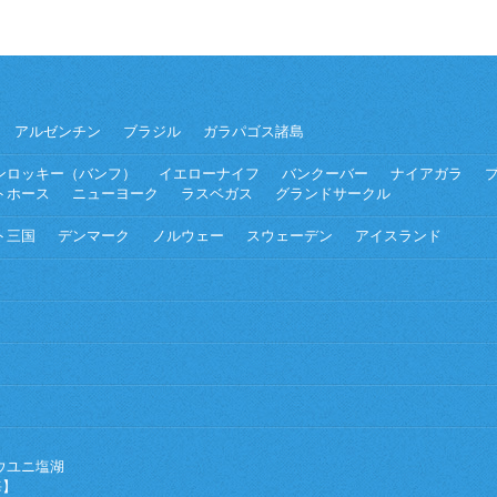
アルゼンチン
ブラジル
ガラパゴス諸島
ンロッキー（バンフ）
イエローナイフ
バンクーバー
ナイアガラ
トホース
ニューヨーク
ラスベガス
グランドサークル
ト三国
デンマーク
ノルウェー
スウェーデン
アイスランド
ウユニ塩湖
海】