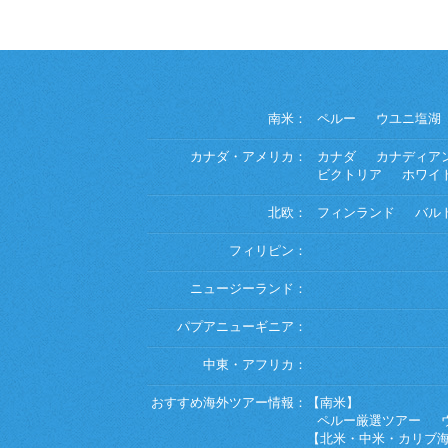
南米：
ペルー
ウユニ塩湖
カナダ・アメリカ：
カナダ
カナディア
ビクトリア
ホワイ
北欧：
フィンランド
バル
フィリピン：
ニュージーランド：
パプアニューギニア：
中東・アフリカ：
おすすめ海外ツアー情報：
【南米】
ペルー厳選ツアー
【北米・中米・カリブ