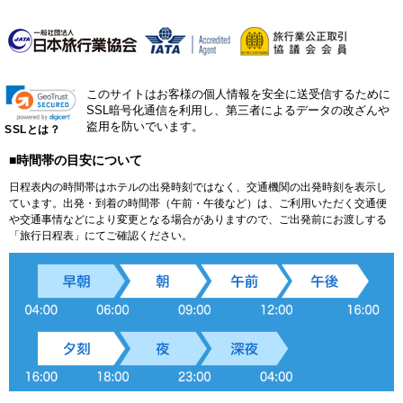
このサイトはお客様の個人情報を安全に送受信するために
SSL暗号化通信を利用し、第三者によるデータの改ざんや
盗用を防いでいます。
SSLとは？
■時間帯の目安について
日程表内の時間帯はホテルの出発時刻ではなく、交通機関の出発時刻を表示し
ています。出発・到着の時間帯（午前・午後など）は、ご利用いただく交通便
や交通事情などにより変更となる場合がありますので、ご出発前にお渡しする
「旅行日程表」にてご確認ください。