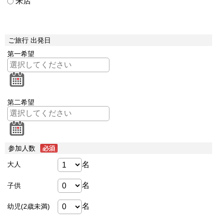
来店
ご旅行 出発日
第一希望
第二希望
参加人数
名
大人
名
子供
名
幼児(2歳未満)