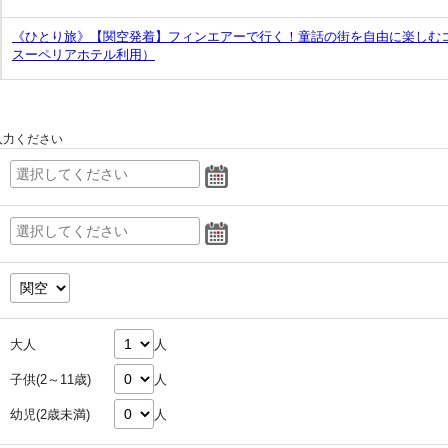
《ひとり旅》【関空発着】フィンエアーで行く！童話の街を自由に楽しむ
スーペリアホテル利用）
入力ください
大人
人
子供(2～11歳)
人
幼児(2歳未満)
人