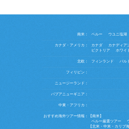
南米：
ペルー
ウユニ塩湖
カナダ・アメリカ：
カナダ
カナディア
ビクトリア
ホワイ
北欧：
フィンランド
バル
フィリピン：
ニュージーランド：
パプアニューギニア：
中東・アフリカ：
おすすめ海外ツアー情報：
【南米】
ペルー厳選ツアー
【北米・中米・カリブ