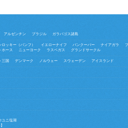
アルゼンチン
ブラジル
ガラパゴス諸島
ンロッキー（バンフ）
イエローナイフ
バンクーバー
ナイアガラ
トホース
ニューヨーク
ラスベガス
グランドサークル
ト三国
デンマーク
ノルウェー
スウェーデン
アイスランド
ウユニ塩湖
海】