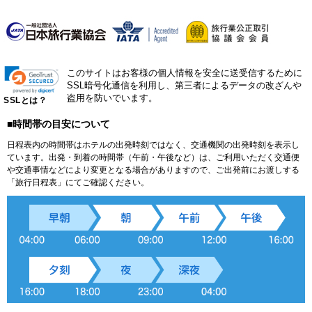
このサイトはお客様の個人情報を安全に送受信するために
SSL暗号化通信を利用し、第三者によるデータの改ざんや
盗用を防いでいます。
SSLとは？
■時間帯の目安について
日程表内の時間帯はホテルの出発時刻ではなく、交通機関の出発時刻を表示し
ています。出発・到着の時間帯（午前・午後など）は、ご利用いただく交通便
や交通事情などにより変更となる場合がありますので、ご出発前にお渡しする
「旅行日程表」にてご確認ください。