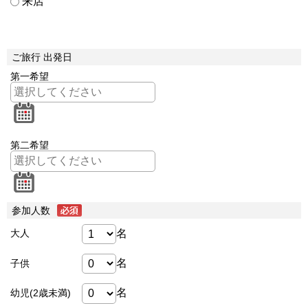
来店
ご旅行 出発日
第一希望
第二希望
参加人数
名
大人
名
子供
名
幼児(2歳未満)