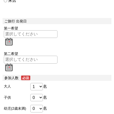
来店
ご旅行 出発日
第一希望
第二希望
参加人数
名
大人
名
子供
名
幼児(2歳未満)