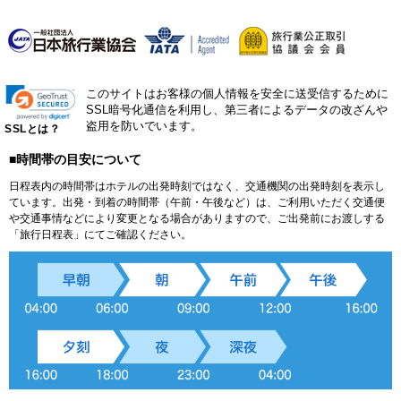
このサイトはお客様の個人情報を安全に送受信するために
SSL暗号化通信を利用し、第三者によるデータの改ざんや
盗用を防いでいます。
SSLとは？
■時間帯の目安について
日程表内の時間帯はホテルの出発時刻ではなく、交通機関の出発時刻を表示し
ています。出発・到着の時間帯（午前・午後など）は、ご利用いただく交通便
や交通事情などにより変更となる場合がありますので、ご出発前にお渡しする
「旅行日程表」にてご確認ください。