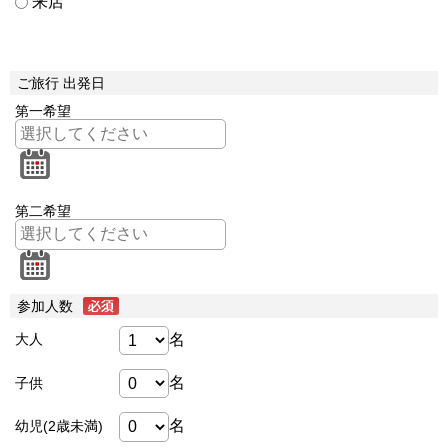
来店
ご旅行 出発日
第一希望
第二希望
参加人数
名
大人
名
子供
名
幼児(2歳未満)