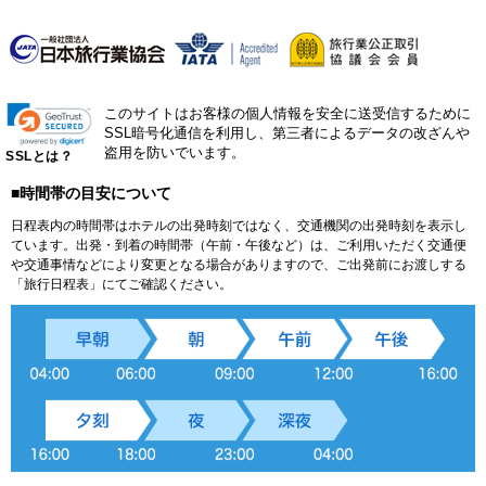
このサイトはお客様の個人情報を安全に送受信するために
SSL暗号化通信を利用し、第三者によるデータの改ざんや
盗用を防いでいます。
SSLとは？
■時間帯の目安について
日程表内の時間帯はホテルの出発時刻ではなく、交通機関の出発時刻を表示し
ています。出発・到着の時間帯（午前・午後など）は、ご利用いただく交通便
や交通事情などにより変更となる場合がありますので、ご出発前にお渡しする
「旅行日程表」にてご確認ください。